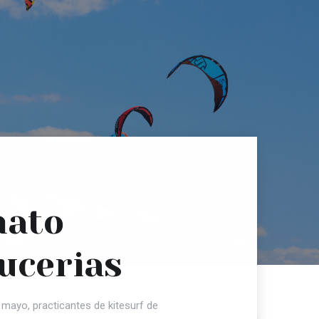
nato
ucerias
 mayo, practicantes de kitesurf de