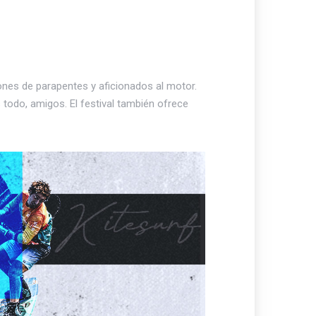
nes de parapentes y aficionados al motor.
 todo, amigos. El festival también ofrece