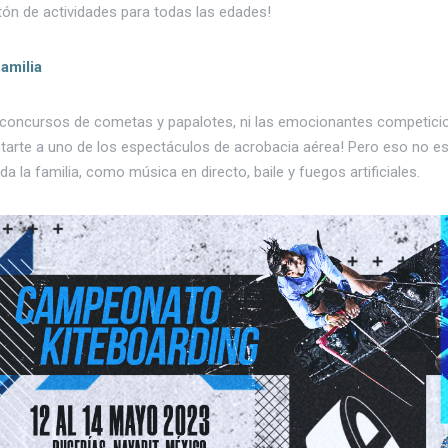
tón de actividades para todas las edades!
familia
y concursos de cometas y papalotes, ni las emocionantes competicio
untarte a uno de los espectáculos de acrobacia aérea! Pero eso no es
 la familia, como música en directo, baile y fuegos artificiales.