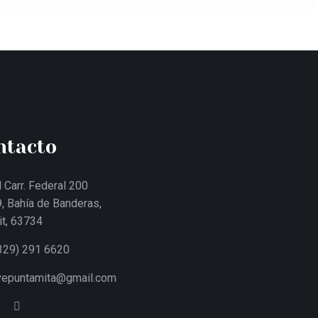
ntacto
 Carr. Federal 200
, Bahía de Banderas,
it, 63734
329) 291 6620
ivepuntamita@gmail.com