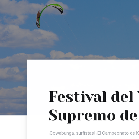
Festival de
Supremo de 
¡Cowabunga, surfistas! ¡El Campeonato de Ki