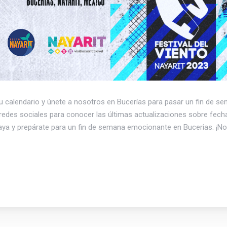
 tu calendario y únete a nosotros en Bucerías para pasar un fin de se
las redes sociales para conocer las últimas actualizaciones sobre fec
aya y prepárate para un fin de semana emocionante en Bucerias. ¡No