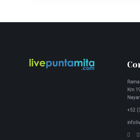
Co
Ramal
Km.19
Nayar
+52 (
infol